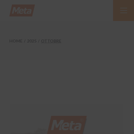
Skip
to
the
content
HOME
2025
OTTOBRE