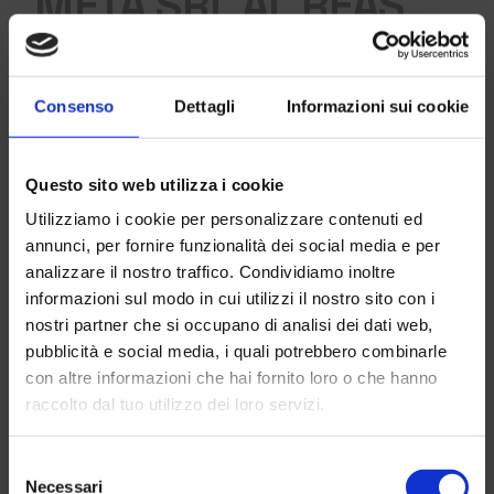
META SRL AL REAS
2025: LUXTOWER E
META ACADEMY
Consenso
Dettagli
Informazioni sui cookie
PROTAGONISTE A
MONTICHIARI
Questo sito web utilizza i cookie
Clos
this
Utilizziamo i cookie per personalizzare contenuti ed
mod
02/10/2025
NEWS
annunci, per fornire funzionalità dei social media e per
analizzare il nostro traffico. Condividiamo inoltre
Dal 3 al 5 ottobre 2025 Meta Srl sarà
informazioni sul modo in cui utilizzi il nostro sito con i
presente al REAS di Montichiari (Brescia), il
nostri partner che si occupano di analisi dei dati web,
salone internazionale dedicato
pubblicità e social media, i quali potrebbero combinarle
con altre informazioni che hai fornito loro o che hanno
all’emergenza, alla sicurezza e al soccorso,
raccolto dal tuo utilizzo dei loro servizi.
con le sue due eccellenze: Luxtower e Meta
Resta aggiornato sul mondo
Academy. Presso il nostro spazio espositivo,
Meta! Iscriviti alla newsletter
Selezione
Hall 1 – Stand C22, i visitatori potranno
Noleggio per passione
Necessari
del