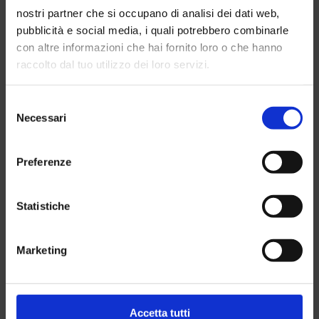
GRU MULTIFUNZIONE
nostri partner che si occupano di analisi dei dati web,
pubblicità e social media, i quali potrebbero combinarle
con altre informazioni che hai fornito loro o che hanno
raccolto dal tuo utilizzo dei loro servizi.
Resta aggiornato sul mondo
Meta! Iscriviti alla newsletter
Selezione
Noleggio per passione
Necessari
del
PRODOTTI CORRELATI
consenso
Ricevi in anteprima offerte esclusive, nuovi arrivi e
Preferenze
aggiornamenti sul parco mezzi.
Iscriviti ora e rimani sempre aggiornato.
Statistiche
Nome
Azienda
La tua email
Nome
Azienda
La
Marketing
Iscriviti
tua
email
Ho letto e accettato i termini espressi nell'
informativa sulla
privacy
.
Accetta tutti