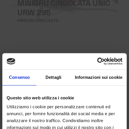
MINIGRU CINGOLATA UNIC
URW 295
MINIGRU CINGOLATE
Consenso
Dettagli
Informazioni sui cookie
Questo sito web utilizza i cookie
Clos
GRU MULTIFUNZIONE
this
Utilizziamo i cookie per personalizzare contenuti ed
mod
GOMMATA BOCKER
annunci, per fornire funzionalità dei social media e per
analizzare il nostro traffico. Condividiamo inoltre
AHK30/1500KS GOMMATA
informazioni sul modo in cui utilizzi il nostro sito con i