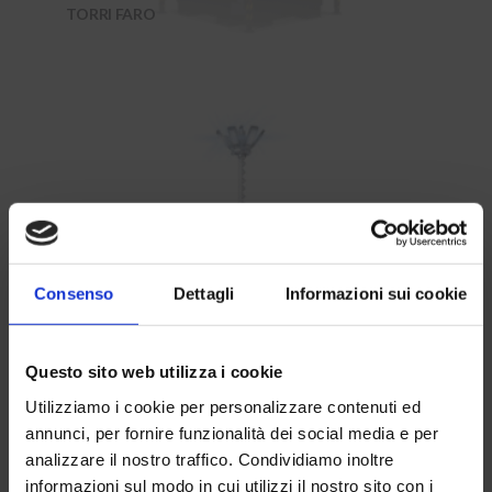
TORRI FARO
Consenso
Dettagli
Informazioni sui cookie
TORRE FARO PLUG-IN
TROLLEY LUXTOWER LUX
Questo sito web utilizza i cookie
Clos
this
S10
Utilizziamo i cookie per personalizzare contenuti ed
mod
annunci, per fornire funzionalità dei social media e per
TORRI FARO
analizzare il nostro traffico. Condividiamo inoltre
informazioni sul modo in cui utilizzi il nostro sito con i