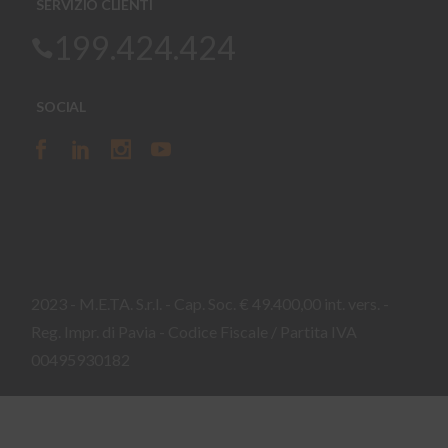
SERVIZIO CLIENTI
199.424.424
SOCIAL
2023 - M.E.TA. S.r.l. - Cap. Soc. € 49.400,00 int. vers. -
Reg. Impr. di Pavia - Codice Fiscale / Partita IVA
00495930182