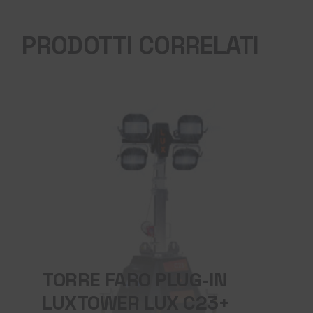
PRODOTTI CORRELATI
TORRE FARO PLUG-IN
LUXTOWER LUX C23+