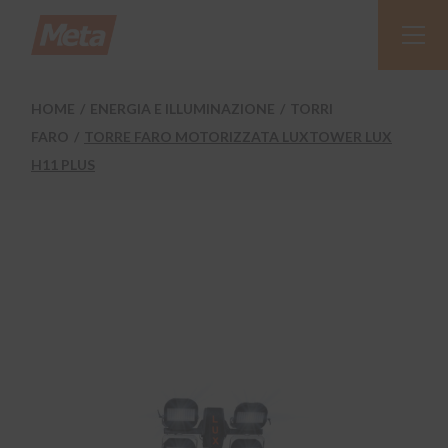
Skip
to
the
content
HOME
ENERGIA E ILLUMINAZIONE
TORRI
FARO
TORRE FARO MOTORIZZATA LUXTOWER LUX
H11 PLUS