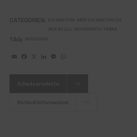
,
CATEGORIES:
ESCAVATORI
MIDI ESCAVATORI DA
,
30 A 85 Q.LI
MOVIMENTO TERRA
TAG:
NOLEGGIO
Email
Facebook
X
LinkedIn
Messenger
WhatsApp
Scheda prodotto
Richiedi informazioni