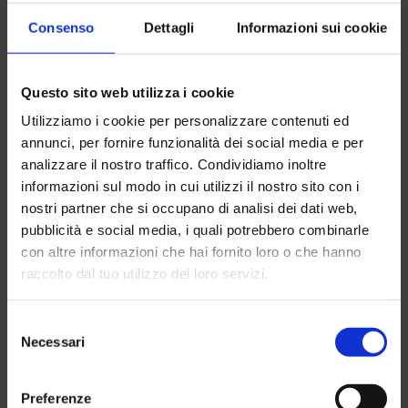
Consenso
Dettagli
Informazioni sui cookie
Questo sito web utilizza i cookie
Clos
this
Utilizziamo i cookie per personalizzare contenuti ed
mod
annunci, per fornire funzionalità dei social media e per
analizzare il nostro traffico. Condividiamo inoltre
informazioni sul modo in cui utilizzi il nostro sito con i
nostri partner che si occupano di analisi dei dati web,
MIDI ESCAVATORE KUBOTA
pubblicità e social media, i quali potrebbero combinarle
U48-4
con altre informazioni che hai fornito loro o che hanno
raccolto dal tuo utilizzo dei loro servizi.
Resta aggiornato sul mondo
ESCAVATORI
Meta! Iscriviti alla newsletter
Selezione
Noleggio per passione
Necessari
del
consenso
Ricevi in anteprima offerte esclusive, nuovi arrivi e
Preferenze
aggiornamenti sul parco mezzi.