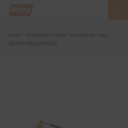
Skip
to
the
content
HOME
MOVIMENTO TERRA
ESCAVATORI
MIDI
ESCAVATORE JCB 65 RTS