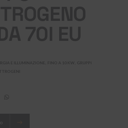
TTROGENO
A 70I EU
,
,
RGIA E ILLUMINAZIONE
FINO A 10 KW
GRUPPI
TTROGENI
kedIn
Messenger
WhatsApp
to