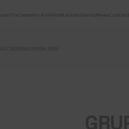
ione
Trattamento Aria
Vendita
Usato
Servizi
News
Contatti
ELETTROGENO HONDA 70I EU
GRU