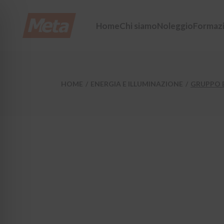
Skip
to
the
Home
Chi siamo
Noleggio
Formaz
content
HOME
ENERGIA E ILLUMINAZIONE
GRUPPO 