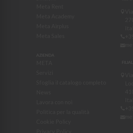
Meta Rent
Via
Meta Academy
27
Meta Airplus
Ita
Meta Sales
+3
me
AZIENDA
META
FILIA
Servizi
Via
Sfoglia il catalogo completo
Loc
41
News
Ita
Lavora con noi
+3
Politica per la qualità
me
Cookie Policy
Privacy Policy