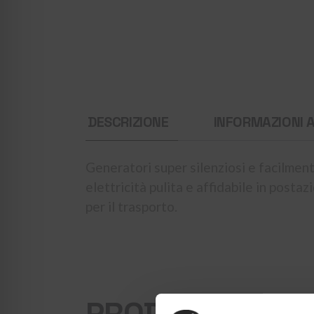
DESCRIZIONE
INFORMAZIONI 
Generatori super silenziosi e facilment
elettricità pulita e affidabile in post
per il trasporto.