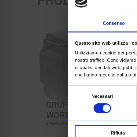
PRODOTTI CORR
Consenso
Questo sito web utilizza i c
Utilizziamo i cookie per perso
nostro traffico. Condividiamo 
di analisi dei dati web, pubbl
che hanno raccolto dal tuo uti
Selezione
Necessari
del
GRUPPO ELETTROGENO
consenso
WORTEX HW 8000-3 E
ENERGIA E ILLUMINAZIONE
Rifiuta