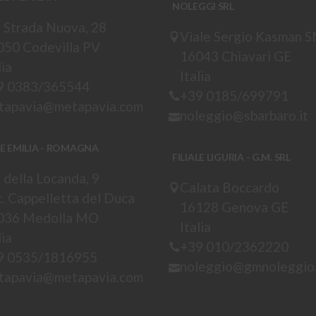
NOLEGGI SRL
 Strada Nuova, 28
Viale Sergio Kasman 
050 Codevilla PV
16043 Chiavari GE
lia
Italia
9 0383/365544
+39 0185/699791
tapavia@metapavia.com
noleggio@sbarbaro.it
LE EMILIA - ROMAGNA
FILIALE LIGURIA - G.M. SRL
 della Locanda, 9
Calata Boccardo
. Cappelletta del Duca
16128 Genova GE
036 Medolla MO
Italia
lia
+39 010/2362220
9 0535/1816955
noleggio@gmnoleggio.
tapavia@metapavia.com