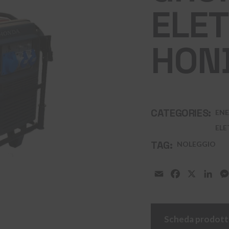
ELE
HOND
CATEGORIES:
ENE
ELE
TAG:
NOLEGGIO
Email
Facebook
X
Lin
Scheda prodot