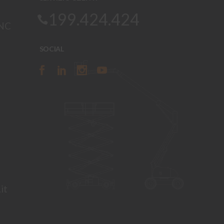
199.424.424
SNC
SOCIAL
it