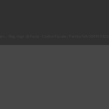
. vers. - Reg. Impr. di Pavia - Codice Fiscale / Partita IVA 00495930