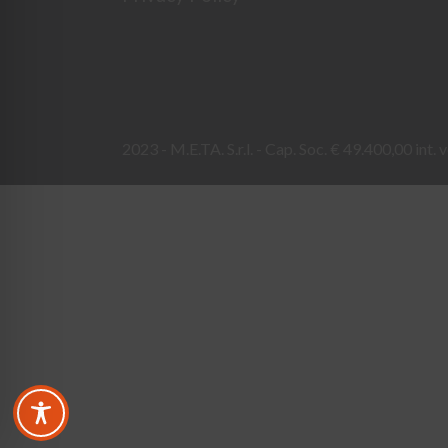
2023 - M.E.TA. S.r.l. - Cap. Soc. € 49.400,00 int