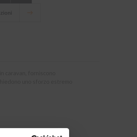
zioni
in caravan, forniscono
richiedono uno sforzo estremo