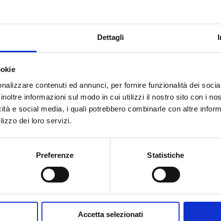
ELATI
Dettagli
Resta aggiornato sul m
ookie
Iscriviti alla newsletter
nalizzare contenuti ed annunci, per fornire funzionalità dei socia
Noleggio per passione
inoltre informazioni sul modo in cui utilizzi il nostro sito con i n
icità e social media, i quali potrebbero combinarle con altre inform
Ricevi in anteprima offerte esclusive, nuov
lizzo dei loro servizi.
aggiornamenti sul parco mezzi.
Iscriviti ora e rimani sempre aggiornato.
Preferenze
Statistiche
GRUPPO ELETTROGENO
Nome
Azienda
Nome
Azienda
La
GENSET 70 S-P
tua
Ho letto e accettato i termini espressi nell
DA 40 A 110 KW
email
Accetta selezionati