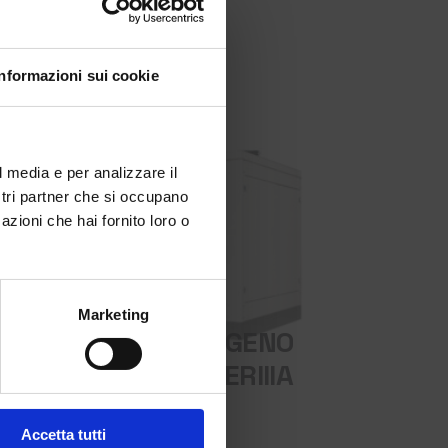
Close
Informazioni sui cookie
this
module
ondo Meta!
l media e per analizzare il
ostri partner che si occupano
azioni che hai fornito loro o
i arrivi e
Marketing
GRUPPO ELETTROGENO
Iscriviti
La tua email
BRUNO 113 GXV TIERIIIA
'
informativa sulla privacy
.
DA 40 A 110 KW
Accetta tutti