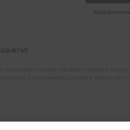
Richiedi informa
AGGIUNTIVE
e trasportabili ovunque. Ideali per camping e turismo 
azioni remote. Esteticamente piacevoli e leggeri, non 