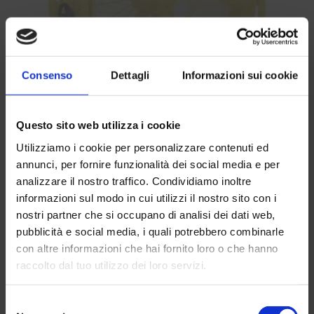
Consenso
Dettagli
Informazioni sui cookie
VENTILATORE TTW 35000 S
Questo sito web utilizza i cookie
Clos
TRATTAMENTO ARIA
this
Utilizziamo i cookie per personalizzare contenuti ed
mod
annunci, per fornire funzionalità dei social media e per
analizzare il nostro traffico. Condividiamo inoltre
informazioni sul modo in cui utilizzi il nostro sito con i
nostri partner che si occupano di analisi dei dati web,
pubblicità e social media, i quali potrebbero combinarle
con altre informazioni che hai fornito loro o che hanno
raccolto dal tuo utilizzo dei loro servizi.
Resta aggiornato sul mondo
Meta! Iscriviti alla newsletter
Selezione