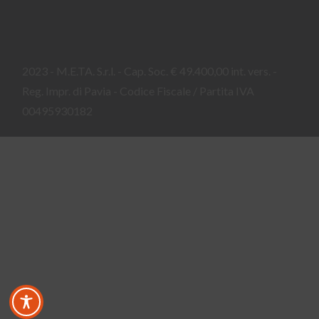
2023 - M.E.TA. S.r.l. - Cap. Soc. € 49.400,00 int. vers. -
Reg. Impr. di Pavia - Codice Fiscale / Partita IVA
00495930182