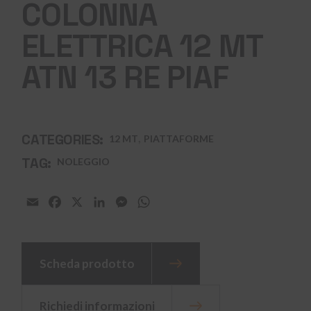
COLONNA
ELETTRICA 12 MT
ATN 13 RE PIAF
,
CATEGORIES:
12 MT
PIATTAFORME
TAG:
NOLEGGIO
Email
Facebook
X
LinkedIn
Messenger
WhatsApp
Scheda prodotto
Richiedi informazioni