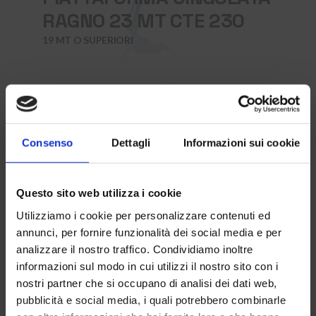
RAGNO 23 MT CTE 230
19 MT O SUPERIORI
Consenso
Dettagli
Informazioni sui cookie
Questo sito web utilizza i cookie
Clos
this
Utilizziamo i cookie per personalizzare contenuti ed
mod
annunci, per fornire funzionalità dei social media e per
PIATTAFORMA VERTICALE
analizzare il nostro traffico. Condividiamo inoltre
informazioni sul modo in cui utilizzi il nostro sito con i
ELETTRICA 16 MT IMER IM
nostri partner che si occupano di analisi dei dati web,
14122
pubblicità e social media, i quali potrebbero combinarle
16 MT