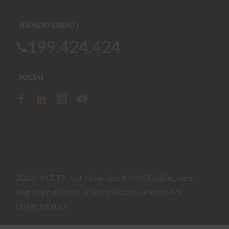
SERVIZIO CLIENTI
199.424.424
SOCIAL
2023 - M.E.TA. S.r.l. - Cap. Soc. € 49.400,00 int. vers. -
Reg. Impr. di Pavia - Codice Fiscale / Partita IVA
00495930182