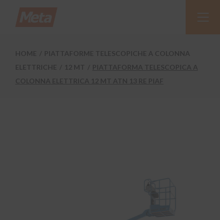
Skip
to
the
content
HOME
PIATTAFORME TELESCOPICHE A COLONNA
ELETTRICHE
12 MT
PIATTAFORMA TELESCOPICA A
COLONNA ELETTRICA 12 MT ATN 13 RE PIAF