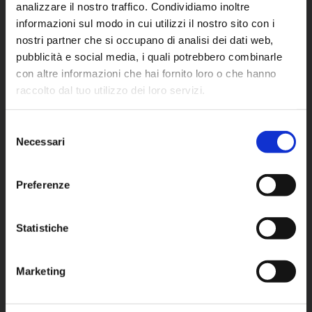
Meta Sales
analizzare il nostro traffico. Condividiamo inoltre
informazioni sul modo in cui utilizzi il nostro sito con i
nostri partner che si occupano di analisi dei dati web,
AZIENDA
pubblicità e social media, i quali potrebbero combinarle
META
con altre informazioni che hai fornito loro o che hanno
raccolto dal tuo utilizzo dei loro servizi.
Servizi
Resta aggiornato sul mondo
Sfoglia il catalogo completo
Meta! Iscriviti alla newsletter
Selezione
News
Noleggio per passione
Necessari
del
Lavora con noi
consenso
Ricevi in anteprima offerte esclusive, nuovi arrivi e
Politica per la qualità
Preferenze
aggiornamenti sul parco mezzi.
Iscriviti ora e rimani sempre aggiornato.
Cookie Policy
Statistiche
Privacy Policy
Nome
Azienda
La tua email
Nome
Azienda
La
Marketing
Iscriviti
tua
SEDE LOMBARDIA
email