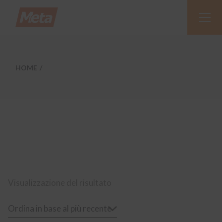
Skip
to
the
content
HOME
Visualizzazione del risultato
Ordina in base al più recente