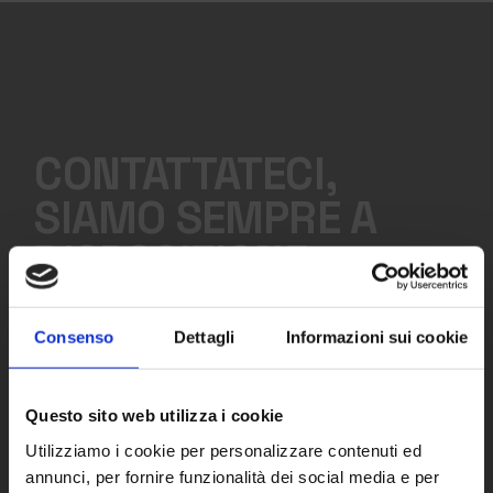
CONTATTATECI,
SIAMO SEMPRE A
DISPOSIZIONE
Consenso
Dettagli
Informazioni sui cookie
DIVISIONI
Meta Rent
Questo sito web utilizza i cookie
Meta Academy
Clos
this
Utilizziamo i cookie per personalizzare contenuti ed
mod
Meta Airplus
annunci, per fornire funzionalità dei social media e per