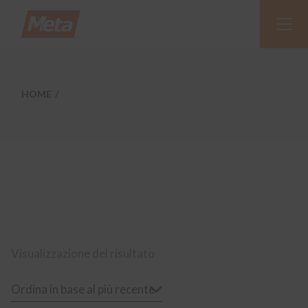
Skip
to
the
content
HOME
Visualizzazione del risultato
Ordina in base al più recente