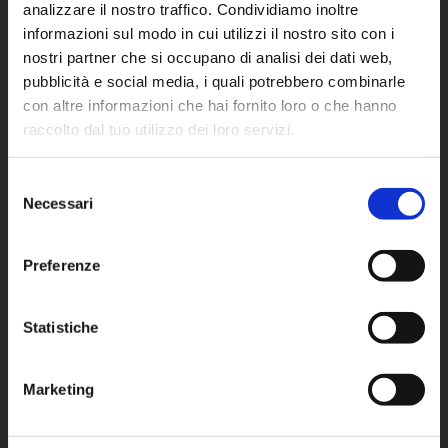
Meta Sales
analizzare il nostro traffico. Condividiamo inoltre
informazioni sul modo in cui utilizzi il nostro sito con i
nostri partner che si occupano di analisi dei dati web,
AZIENDA
pubblicità e social media, i quali potrebbero combinarle
META
con altre informazioni che hai fornito loro o che hanno
raccolto dal tuo utilizzo dei loro servizi.
Servizi
Resta aggiornato sul mondo
Sfoglia il catalogo completo
Meta! Iscriviti alla newsletter
Selezione
News
Noleggio per passione
Necessari
del
Lavora con noi
consenso
Ricevi in anteprima offerte esclusive, nuovi arrivi e
Politica per la qualità
Preferenze
aggiornamenti sul parco mezzi.
Iscriviti ora e rimani sempre aggiornato.
Cookie Policy
Statistiche
Privacy Policy
Nome
Azienda
La tua email
Nome
Azienda
La
Marketing
Iscriviti
tua
SEDE LOMBARDIA
email