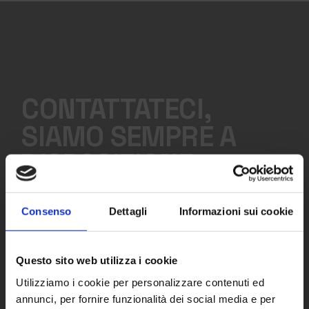
CONTATTATECI,
SIAMO SEMPRE A
DISPOSIZIONE
Consenso
Dettagli
Informazioni sui cookie
DIVISIONI
Meta Rent
Questo sito web utilizza i cookie
Meta Academy
Clos
this
Utilizziamo i cookie per personalizzare contenuti ed
mod
Meta Airplus
annunci, per fornire funzionalità dei social media e per