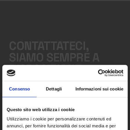
CONTATTATECI,
SIAMO SEMPRE A
DISPOSIZIONE
Consenso
Dettagli
Informazioni sui cookie
DIVISIONI
Meta Rent
Questo sito web utilizza i cookie
Meta Academy
Clos
this
Utilizziamo i cookie per personalizzare contenuti ed
mod
Meta Airplus
annunci, per fornire funzionalità dei social media e per