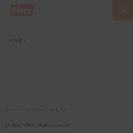
Skip
to
the
content
HOME
Visualizzazione del risultato
Ordina in base al più recente