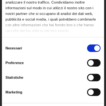
Meta Sales
analizzare il nostro traffico. Condividiamo inoltre
informazioni sul modo in cui utilizzi il nostro sito con i
nostri partner che si occupano di analisi dei dati web,
AZIENDA
pubblicità e social media, i quali potrebbero combinarle
META
con altre informazioni che hai fornito loro o che hanno
raccolto dal tuo utilizzo dei loro servizi.
Servizi
Resta aggiornato sul mondo
Sfoglia il catalogo completo
Meta! Iscriviti alla newsletter
Selezione
News
Noleggio per passione
Necessari
del
Lavora con noi
consenso
Ricevi in anteprima offerte esclusive, nuovi arrivi e
Politica per la qualità
Preferenze
aggiornamenti sul parco mezzi.
Iscriviti ora e rimani sempre aggiornato.
Cookie Policy
Statistiche
Privacy Policy
Nome
Azienda
La tua email
Nome
Azienda
La
Marketing
Iscriviti
tua
SEDE LOMBARDIA
email