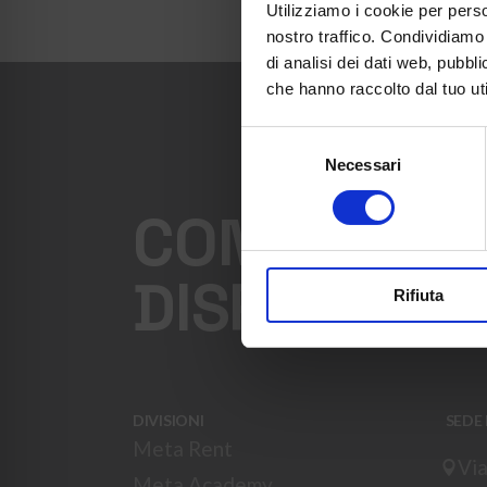
Utilizziamo i cookie per perso
nostro traffico. Condividiamo 
di analisi dei dati web, pubbl
che hanno raccolto dal tuo uti
Selezione
Necessari
del
consenso
CONTATTATE
DISPOSIZIO
Rifiuta
DIVISIONI
SEDE
Meta Rent
Via
Meta Academy