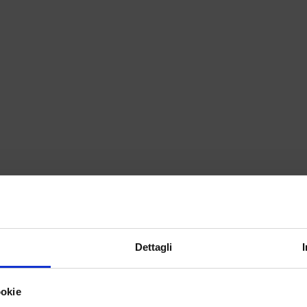
E ELETTRICA 18
Dettagli
Resta aggiornato sul m
ookie
Iscriviti alla newsletter