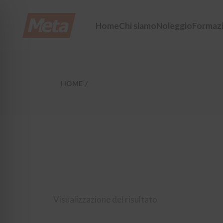
Skip
to
the
Home
Chi siamo
Noleggio
Formaz
content
HOME
Visualizzazione del risultato