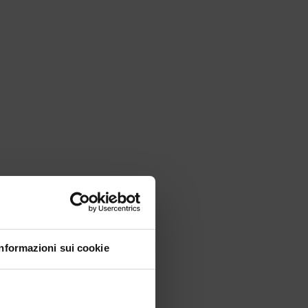
Close
Informazioni sui cookie
this
module
ondo Meta!