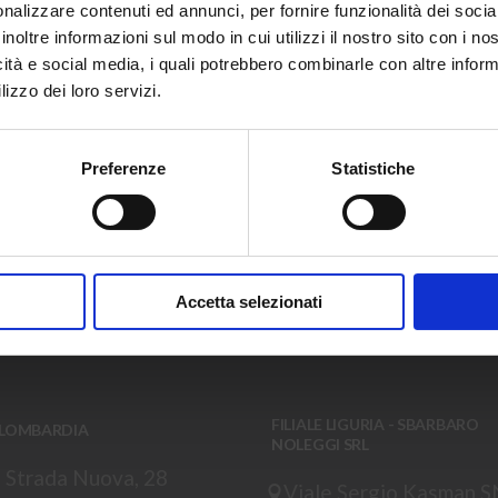
nalizzare contenuti ed annunci, per fornire funzionalità dei socia
Noleggio per passione
inoltre informazioni sul modo in cui utilizzi il nostro sito con i n
icità e social media, i quali potrebbero combinarle con altre inform
Ricevi in anteprima offerte esclusive, nuov
lizzo dei loro servizi.
aggiornamenti sul parco mezzi.
Iscriviti ora e rimani sempre aggiornato.
Preferenze
Statistiche
Nome
Azienda
CI, SIAMO SEMP
Nome
Azienda
La
tua
Ho letto e accettato i termini espressi nell
NE
email
Accetta selezionati
FILIALE LIGURIA - SBARBARO
 LOMBARDIA
NOLEGGI SRL
 Strada Nuova, 28
Viale Sergio Kasman 