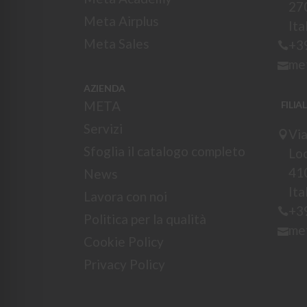
27
Meta Airplus
Ita
Meta Sales
+3
me
AZIENDA
META
FILIA
Servizi
Via
Sfoglia il catalogo completo
Loc
41
News
Ita
Lavora con noi
+3
Politica per la qualità
me
Cookie Policy
Privacy Policy