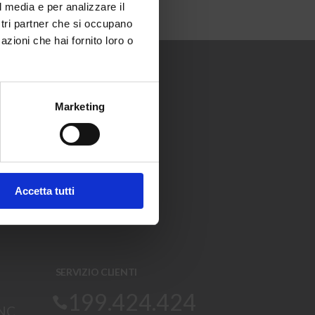
l media e per analizzare il
ostri partner che si occupano
azioni che hai fornito loro o
i arrivi e
Marketing
Iscriviti
La tua email
RE A
'
informativa sulla privacy
.
Accetta tutti
SERVIZIO CLIENTI
199.424.424
SNC