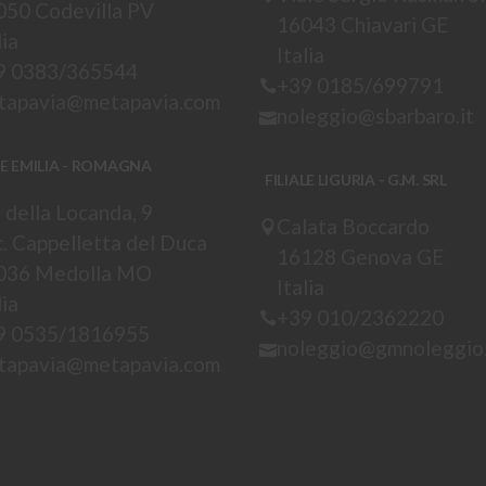
050 Codevilla PV
16043 Chiavari GE
lia
Italia
9 0383/365544
+39 0185/699791
tapavia@metapavia.com
noleggio@sbarbaro.it
LE EMILIA - ROMAGNA
FILIALE LIGURIA - G.M. SRL
 della Locanda, 9
Calata Boccardo
. Cappelletta del Duca
16128 Genova GE
036 Medolla MO
Italia
lia
+39 010/2362220
9 0535/1816955
noleggio@gmnoleggio.
tapavia@metapavia.com