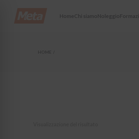
Skip
to
the
Home
Chi siamo
Noleggio
Formaz
content
HOME
Visualizzazione del risultato