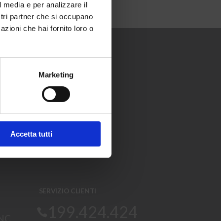
l media e per analizzare il
ostri partner che si occupano
azioni che hai fornito loro o
i arrivi e
Marketing
Iscriviti
La tua email
RE A
'
informativa sulla privacy
.
Accetta tutti
SERVIZIO CLIENTI
199.424.424
SNC