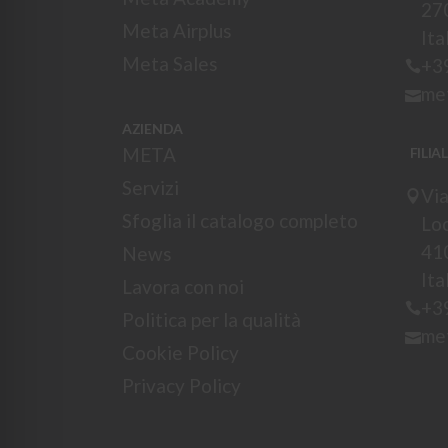
27
Meta Airplus
Ita
Meta Sales
+3
me
AZIENDA
META
FILIA
Servizi
Via
Sfoglia il catalogo completo
Loc
41
News
Ita
Lavora con noi
+3
Politica per la qualità
me
Cookie Policy
Privacy Policy