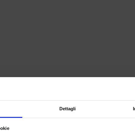
 ELETTRICA 8
Dettagli
Resta aggiornato sul m
ookie
Iscriviti alla newsletter