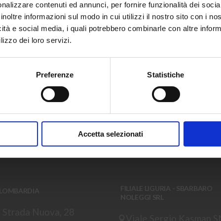
nalizzare contenuti ed annunci, per fornire funzionalità dei socia
Noleggio per passione
inoltre informazioni sul modo in cui utilizzi il nostro sito con i n
icità e social media, i quali potrebbero combinarle con altre inform
Ricevi in anteprima offerte esclusive, nuov
lizzo dei loro servizi.
aggiornamenti sul parco mezzi.
Iscriviti ora e rimani sempre aggiornato.
Preferenze
Statistiche
Nome
Azienda
CI, SIAMO SEMP
Nome
Azienda
La
tua
Ho letto e accettato i termini espressi nell
NE
email
Accetta selezionati
FILIALE LIGURIA - SBARBARO
 LOMBARDIA
NOLEGGI SRL
 Strada Nuova, 28
Viale Sergio Kasman 