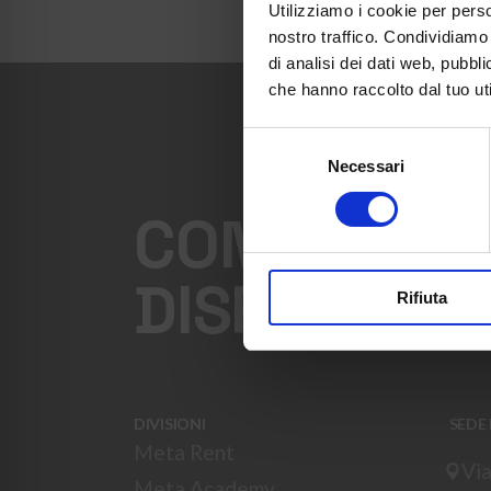
Utilizziamo i cookie per perso
nostro traffico. Condividiamo 
di analisi dei dati web, pubbl
che hanno raccolto dal tuo uti
Selezione
Necessari
del
consenso
CONTATTATE
DISPOSIZIO
Rifiuta
DIVISIONI
SEDE
Meta Rent
Via
Meta Academy