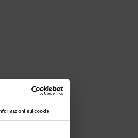
Close
Informazioni sui cookie
this
module
ondo Meta!