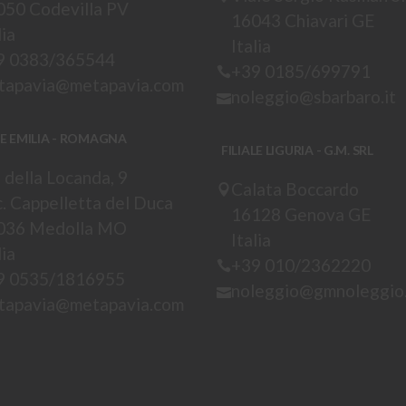
050 Codevilla PV
16043 Chiavari GE
lia
Italia
9 0383/365544
+39 0185/699791
tapavia@metapavia.com
noleggio@sbarbaro.it
LE EMILIA - ROMAGNA
FILIALE LIGURIA - G.M. SRL
 della Locanda, 9
Calata Boccardo
. Cappelletta del Duca
16128 Genova GE
036 Medolla MO
Italia
lia
+39 010/2362220
9 0535/1816955
noleggio@gmnoleggio.
tapavia@metapavia.com