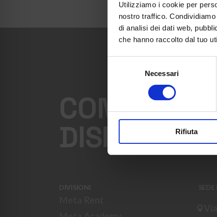
Utilizziamo i cookie per perso
nostro traffico. Condividiamo 
di analisi dei dati web, pubbl
che hanno raccolto dal tuo uti
Selezione
Necessari
del
consenso
CONTATTATE
DISPOSIZIO
Rifiuta
DIVISIONI
SEDE
Meta Rent
Via
Meta Academy