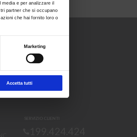
l media e per analizzare il
ostri partner che si occupano
azioni che hai fornito loro o
i arrivi e
Marketing
Iscriviti
La tua email
RE A
'
informativa sulla privacy
.
Accetta tutti
SERVIZIO CLIENTI
199.424.424
SNC