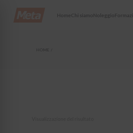
Skip
to
the
Home
Chi siamo
Noleggio
Formaz
content
HOME
Visualizzazione del risultato