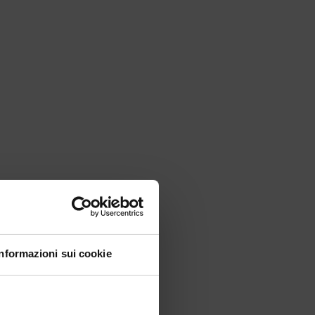
Close
Informazioni sui cookie
this
module
ondo Meta!