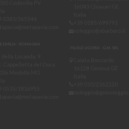
050 Codevilla PV
16043 Chiavari GE
lia
Italia
9 0383/365544
+39 0185/699791
tapavia@metapavia.com
noleggio@sbarbaro.it
LE EMILIA - ROMAGNA
FILIALE LIGURIA - G.M. SRL
 della Locanda, 9
Calata Boccardo
. Cappelletta del Duca
16128 Genova GE
036 Medolla MO
Italia
lia
+39 010/2362220
9 0535/1816955
noleggio@gmnoleggio.
tapavia@metapavia.com