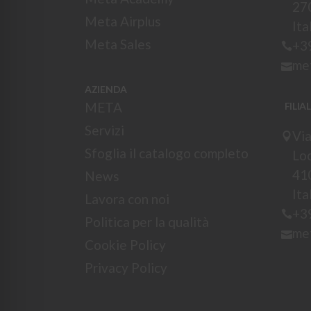
27
Meta Airplus
Ita
Meta Sales
+3
me
AZIENDA
META
FILIA
Servizi
Via
Sfoglia il catalogo completo
Loc
41
News
Ita
Lavora con noi
+3
Politica per la qualità
me
Cookie Policy
Privacy Policy