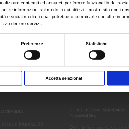
nalizzare contenuti ed annunci, per fornire funzionalità dei socia
Noleggio per passione
inoltre informazioni sul modo in cui utilizzi il nostro sito con i n
icità e social media, i quali potrebbero combinarle con altre inform
Ricevi in anteprima offerte esclusive, nuov
lizzo dei loro servizi.
aggiornamenti sul parco mezzi.
Iscriviti ora e rimani sempre aggiornato.
Preferenze
Statistiche
Nome
Azienda
CI, SIAMO SEMP
Nome
Azienda
La
tua
Ho letto e accettato i termini espressi nell
NE
email
Accetta selezionati
FILIALE LIGURIA - SBARBARO
 LOMBARDIA
NOLEGGI SRL
 Strada Nuova, 28
Viale Sergio Kasman 